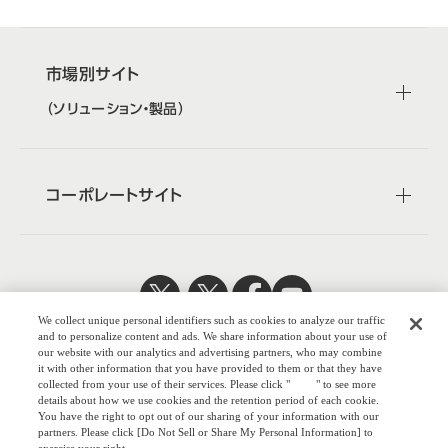
市場別サイト
（ソリューション・製品）
コーポレートサイト
We collect unique personal identifiers such as cookies to analyze our traffic
日本公式
企業広報
and to personalize content and ads. We share information about your use of
our website with our analytics and advertising partners, who may combine
it with other information that you have provided to them or that they have
collected from your use of their services. Please click "
here
" to see more
details about how we use cookies and the retention period of each cookie.
You have the right to opt out of our sharing of your information with our
株式会社オカム
partners. Please click [Do Not Sell or Share My Personal Information] to