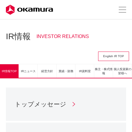
IR情報
INVESTOR RELATIONS
English IR TOP
株主・株式情
個人投資家の
IR情報TOP
IRニュース
経営方針
業績・財務
IR資料室
報
皆様へ
トップメッセージ