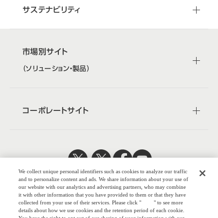
サステナビリティ
市場別サイト
（ソリューション・製品）
コーポレートサイト
We collect unique personal identifiers such as cookies to analyze our traffic
日本公式
企業広報
and to personalize content and ads. We share information about your use of
our website with our analytics and advertising partners, who may combine
it with other information that you have provided to them or that they have
collected from your use of their services. Please click "
here
" to see more
details about how we use cookies and the retention period of each cookie.