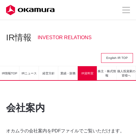
IR情報
INVESTOR RELATIONS
English IR TOP
株主・株式情
個人投資家の
IR情報TOP
IRニュース
経営方針
業績・財務
IR資料室
報
皆様へ
会社案内
オカムラの会社案内をPDFファイルでご覧いただけます。